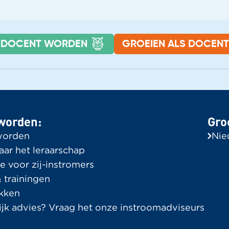
DOCENT WORDEN
GROEIEN ALS DOCENT
roeien als docent
Ervaringsve
lle berichten
Bekijk alle ver
worden:
Gro
In de Spotlight
worden
Nie
aar het leraarschap
e voor zij-instromers
 trainingen
kken
ijk advies? Vraag het onze instroomadviseurs