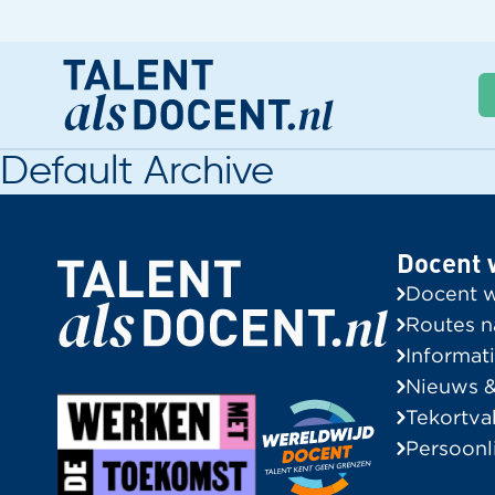
Default Archive
Docent worden
G
Nieuws & Trainingen
A
Docent 
Informatie voor Zij-instromers
Docent 
Praktische zaken
Routes n
Informati
Routes naar het leraarschap
Nieuws &
Informatie voor Zij-instromers
Tekortva
Tekortvakken in de regio
Persoonl
Onze instroomadviseurs