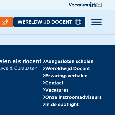
Vacatures
WERELDWIJD DOCENT
rhalen
Algemeen
halen
Wereldwijd Docent
eien als docent
Aangesloten scholen
Bekijk alle vacatures
uws & Cursussen
Wereldwijd Docent
Contact
Ervaringsverhalen
Contact
Aangesloten scholen
Vacatures
Onze instroomadviseurs
Onze instroomadviseurs
In de spotlight