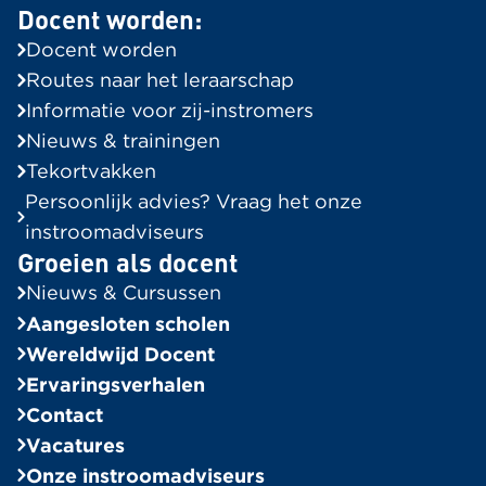
Docent worden:
Routes naar het leraarschap
Docent worden
Informatie voor Zij-instromers
Routes naar het leraarschap
Tekortvakken in de regio
Informatie voor zij-instromers
Onze instroomadviseurs
Nieuws & trainingen
Tekortvakken
Groeien als docent
Persoonlijk advies? Vraag het onze
Alle berichten
instroomadviseurs
Groeien als docent
Ervaringsverhalen
Nieuws & Cursussen
Bekijk alle verhalen
Aangesloten scholen
In de Spotlight
Wereldwijd Docent
Ervaringsverhalen
Algemeen
Contact
Wereldwijd Docent
Vacatures
Bekijk alle vacatures
Onze instroomadviseurs