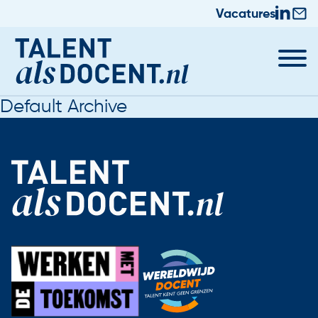
Vacatures
Default Archive
Docent worden
Nieuws & Trainingen
Informatie voor Zij-instromers
Praktische zaken