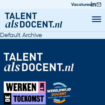
Vacatures
Default Archive
Docent worden
Nieuws & Trainingen
Informatie voor Zij-instromers
Praktische zaken