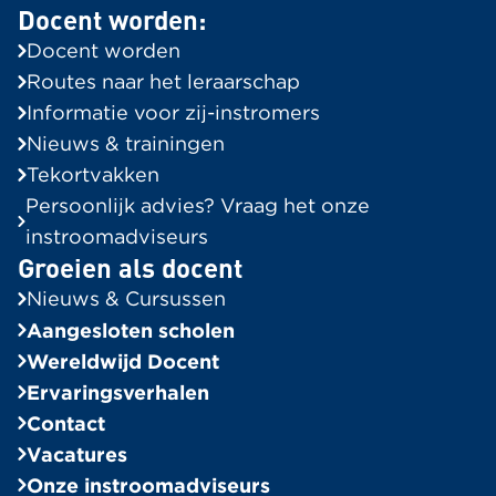
Docent worden:
Routes naar het leraarschap
Docent worden
Informatie voor Zij-instromers
Routes naar het leraarschap
Tekortvakken in de regio
Informatie voor zij-instromers
Onze instroomadviseurs
Nieuws & trainingen
Tekortvakken
Groeien als docent
Persoonlijk advies? Vraag het onze
Alle berichten
instroomadviseurs
Groeien als docent
Ervaringsverhalen
Nieuws & Cursussen
Bekijk alle verhalen
Aangesloten scholen
In de Spotlight
Wereldwijd Docent
Ervaringsverhalen
Algemeen
Contact
Wereldwijd Docent
Vacatures
Bekijk alle vacatures
Onze instroomadviseurs