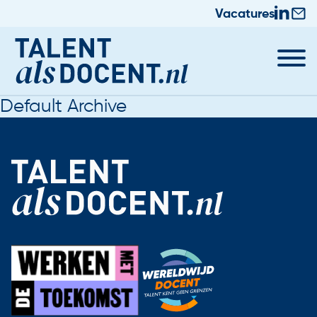
Vacatures
Default Archive
Docent worden
Nieuws & Trainingen
Informatie voor Zij-instromers
Praktische zaken