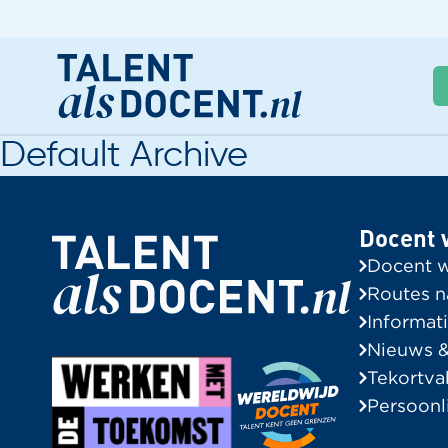
Default Archive
Docent worden
G
Nieuws & Trainingen
A
Docent 
Informatie voor Zij-instromers
Docent 
Praktische zaken
Routes n
Informati
Routes naar het leraarschap
Nieuws &
Informatie voor Zij-instromers
Tekortva
Tekortvakken in de regio
Persoonl
Onze instroomadviseurs