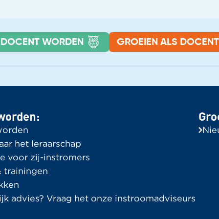
DOCENT WORDEN
GROEIEN ALS DOCENT
roeien als docent
Ervaringsve
lle berichten
Bekijk alle ver
worden:
Gro
In de Spotlight
worden
Nie
aar het leraarschap
e voor zij-instromers
 trainingen
kken
ijk advies? Vraag het onze instroomadviseurs