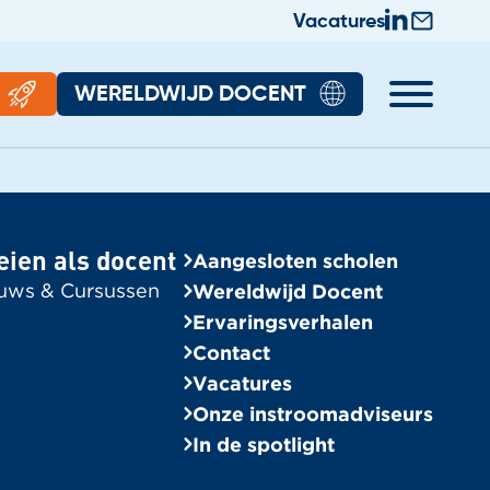
Vacatures
WERELDWIJD DOCENT
rhalen
Algemeen
halen
Wereldwijd Docent
eien als docent
Aangesloten scholen
Bekijk alle vacatures
uws & Cursussen
Wereldwijd Docent
Contact
Ervaringsverhalen
Contact
Aangesloten scholen
Vacatures
Onze instroomadviseurs
Onze instroomadviseurs
In de spotlight