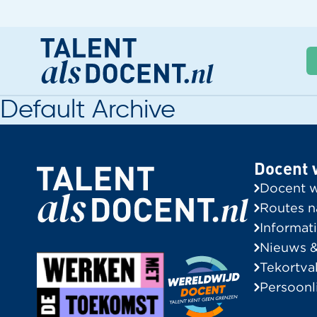
Default Archive
Docent worden
G
Nieuws & Trainingen
A
Docent 
Informatie voor Zij-instromers
Docent 
Praktische zaken
Routes n
Informati
Routes naar het leraarschap
Nieuws &
Informatie voor Zij-instromers
Tekortva
Tekortvakken in de regio
Persoonl
Onze instroomadviseurs