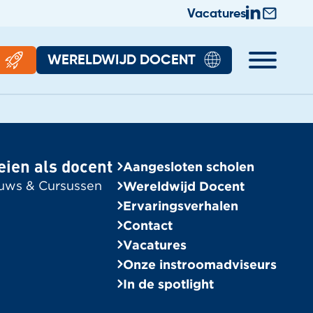
Vacatures
WERELDWIJD DOCENT
rhalen
Algemeen
halen
Wereldwijd Docent
eien als docent
Aangesloten scholen
Bekijk alle vacatures
uws & Cursussen
Wereldwijd Docent
Contact
Ervaringsverhalen
Contact
Aangesloten scholen
Vacatures
Onze instroomadviseurs
Onze instroomadviseurs
In de spotlight