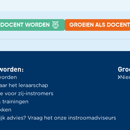
DOCENT WORDEN
GROEIEN ALS DOCENT
roeien als docent
Ervaringsve
lle berichten
Bekijk alle ver
worden:
Gro
In de Spotlight
worden
Nie
aar het leraarschap
e voor zij-instromers
 trainingen
kken
ijk advies? Vraag het onze instroomadviseurs