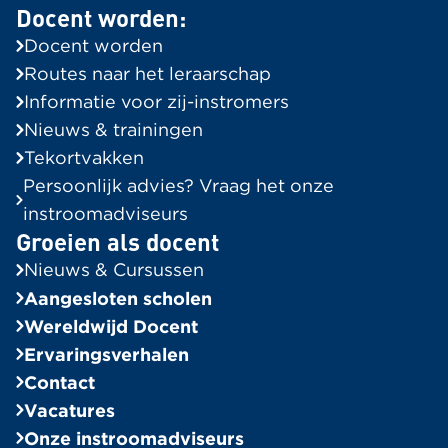
Docent worden:
Routes naar het leraarschap
Docent worden
Informatie voor Zij-instromers
Routes naar het leraarschap
Tekortvakken in de regio
Informatie voor zij-instromers
Onze instroomadviseurs
Nieuws & trainingen
Tekortvakken
Groeien als docent
Persoonlijk advies? Vraag het onze
Alle berichten
instroomadviseurs
Groeien als docent
Ervaringsverhalen
Nieuws & Cursussen
Bekijk alle verhalen
Aangesloten scholen
In de Spotlight
Wereldwijd Docent
Ervaringsverhalen
Algemeen
Contact
Wereldwijd Docent
Vacatures
Bekijk alle vacatures
Onze instroomadviseurs