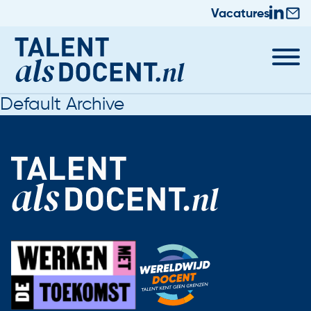
Vacatures
Default Archive
Docent worden
Nieuws & Trainingen
Informatie voor Zij-instromers
Praktische zaken