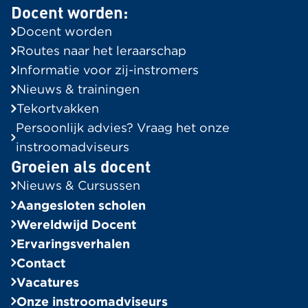
Docent worden:
Routes naar het leraarschap
Docent worden
Informatie voor Zij-instromers
Routes naar het leraarschap
Tekortvakken in de regio
Informatie voor zij-instromers
Onze instroomadviseurs
Nieuws & trainingen
Tekortvakken
Groeien als docent
Persoonlijk advies? Vraag het onze
Alle berichten
instroomadviseurs
Groeien als docent
Ervaringsverhalen
Nieuws & Cursussen
Bekijk alle verhalen
Aangesloten scholen
In de Spotlight
Wereldwijd Docent
Ervaringsverhalen
Algemeen
Contact
Wereldwijd Docent
Vacatures
Bekijk alle vacatures
Onze instroomadviseurs