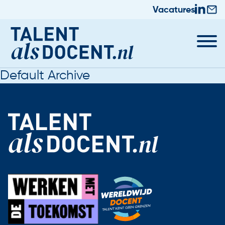
Vacatures
Default Archive
Docent worden
Nieuws & Trainingen
Informatie voor Zij-instromers
Praktische zaken