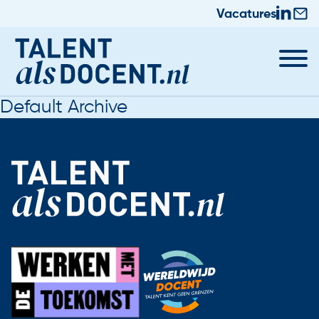
Vacatures
Default Archive
Docent worden
Nieuws & Trainingen
Informatie voor Zij-instromers
Praktische zaken