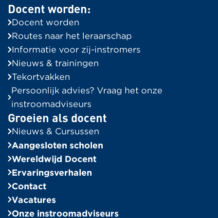
Docent worden:
Routes naar het leraarschap
Docent worden
Informatie voor Zij-instromers
Routes naar het leraarschap
Tekortvakken in de regio
Informatie voor zij-instromers
Onze instroomadviseurs
Nieuws & trainingen
Tekortvakken
Groeien als docent
Persoonlijk advies? Vraag het onze
Alle berichten
instroomadviseurs
Groeien als docent
Ervaringsverhalen
Nieuws & Cursussen
Bekijk alle verhalen
Aangesloten scholen
In de Spotlight
Wereldwijd Docent
Ervaringsverhalen
Algemeen
Contact
Wereldwijd Docent
Vacatures
Bekijk alle vacatures
Onze instroomadviseurs