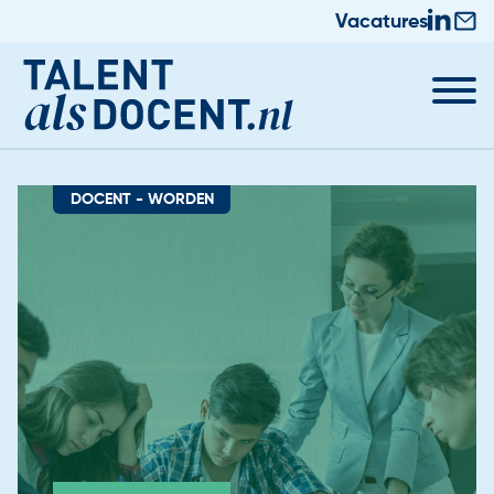
Vacatures
DOCENT - WORDEN
Docent worden
Nieuws & Trainingen
Informatie voor Zij-instromers
Praktische zaken