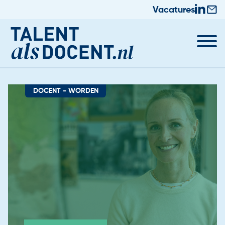
Vacatures
DOCENT - WORDEN
Docent worden
Nieuws & Trainingen
Informatie voor Zij-instromers
Praktische zaken