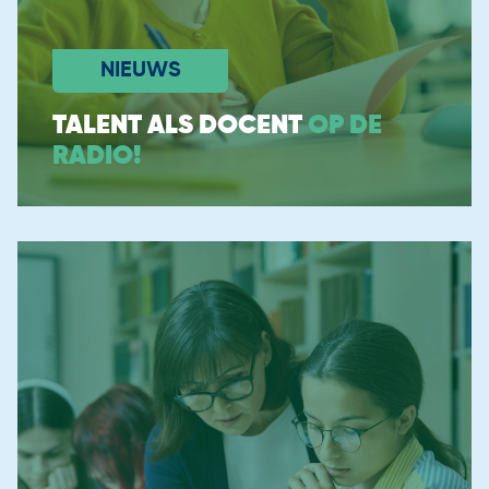
Routes naar het leraarschap
Informatie voor Zij-instromers
NIEUWS
Tekortvakken in de regio
Onze instroomadviseurs
TALENT ALS DOCENT
OP DE
RADIO!
Groeien als docent
Alle berichten
Ervaringsverhalen
Bekijk alle verhalen
In de Spotlight
Algemeen
Wereldwijd Docent
Bekijk alle vacatures