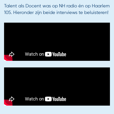
Talent als Docent was op NH radio én op Haarlem
105. Hieronder zijn beide interviews te beluisteren!