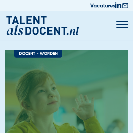
Vacatures
DOCENT - WORDEN
Docent worden
Nieuws & Trainingen
Informatie voor Zij-instromers
Praktische zaken