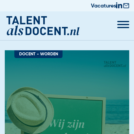
Vacatures
DOCENT - WORDEN
Docent worden
Nieuws & Trainingen
Informatie voor Zij-instromers
Praktische zaken