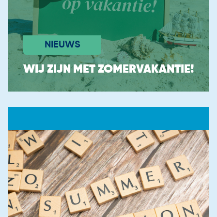
Routes naar het leraarschap
Informatie voor Zij-instromers
Tekortvakken in de regio
NIEUWS
Onze instroomadviseurs
WIJ ZIJN MET ZOMERVAKANTIE!
Groeien als docent
Alle berichten
Ervaringsverhalen
Bekijk alle verhalen
In de Spotlight
Algemeen
Wereldwijd Docent
Bekijk alle vacatures