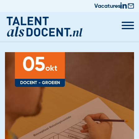
Vacatures
05
okt
DOCENT - GROEIEN
Docent worden
Nieuws & Trainingen
Informatie voor Zij-instromers
Praktische zaken