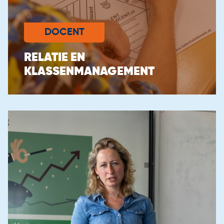
Routes naar het leraarschap
Informatie voor Zij-instromers
DOCENT
Tekortvakken in de regio
Onze instroomadviseurs
RELATIE EN
KLASSENMANAGEMENT
Groeien als docent
Alle berichten
Ervaringsverhalen
Bekijk alle verhalen
In de Spotlight
Algemeen
Wereldwijd Docent
Bekijk alle vacatures