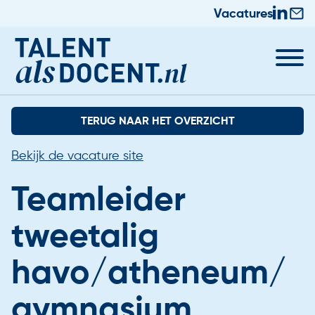
Vacatures
TERUG NAAR HET OVERZICHT
Bekijk de vacature site
Teamleider
tweetalig
Docent worden
havo/atheneum/
Nieuws & Trainingen
Informatie voor Zij-instromers
gymnasium
Praktische zaken