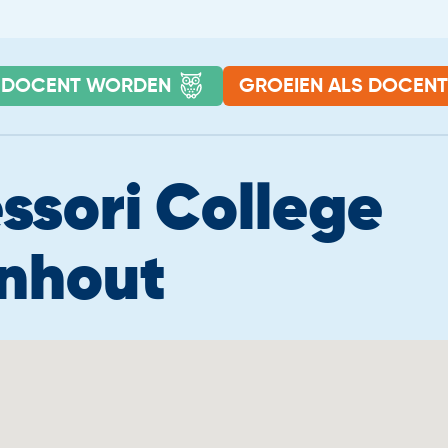
DOCENT WORDEN
GROEIEN ALS DOCENT
roeien als docent
Ervaringsve
ssori College
lle berichten
Bekijk alle ver
In de Spotlight
nhout