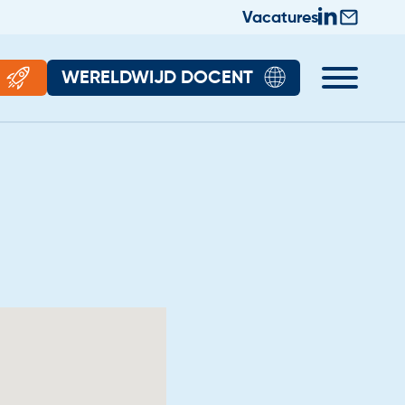
Vacatures
WERELDWIJD DOCENT
rhalen
Algemeen
halen
Wereldwijd Docent
Bekijk alle vacatures
Contact
Aangesloten scholen
Onze instroomadviseurs