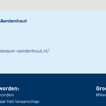
e Aerdenhout
essori-aerdenhout.nl/
worden:
Gro
worden
Nie
aar het leraarschap